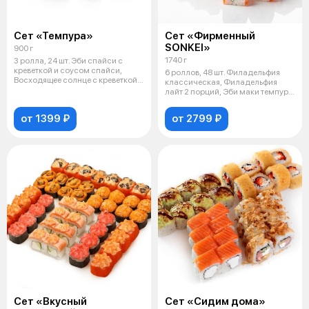
Сет «Темпура»
Сет «Фирменный
SONKEI»
900 г
1740 г
3 ролла, 24 шт. Эби спайси с
креветкой и соусом спайси,
6 роллов, 48 шт. Филадельфия
Восходящее солнце с креветкой,
классическая, Филадельфия
С
лайт 2 порций, Эби маки темпура
2
от 1399 ₽
от 2799 ₽
Сет «Вкусный
Сет «Сидим дома»