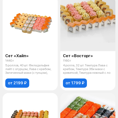
Сет «Хайп»
Сет «Восторг»
1440 г
1160 г
5 роллов, 40 шт. Филадельфия
4 ролла, 32 шт. Темпура Лава с
лайт с огурцом, Лава с крабом,
крабом, Темпура Эби маки с
Запеченный маки (с тунцом),
креветкой, Темпура нежный с ло
от 2199 ₽
от 1799 ₽