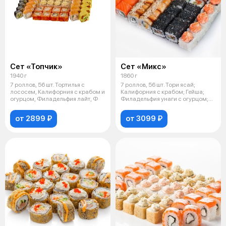
Сет «Топчик»
Сет «Микс»
1940 г
1860 г
7 роллов, 56 шт. Тортилья с
7 роллов, 56 шт. Тори ясай;
лососем, Калифорния с крабом и
Калифорния с крабом; Гейша;
огурцом, Филадельфия лайт, Ф
Филадельфия унаги с огурцом;
Фил
от 2899 ₽
от 3099 ₽