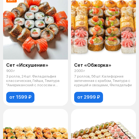
Сет «Искушение»
Сет «Обжорка»
900 г
2000 г
3 ролла, 24 шт. Филадельфия
7 роллов, 56 шт. Калифорния
классическая, Гейша, Темпура
запеченная с крабом, Темпура с
"Американский с лососем и
курицей и овощами, Филадельфи
угрем
от 1599 ₽
от 2999 ₽