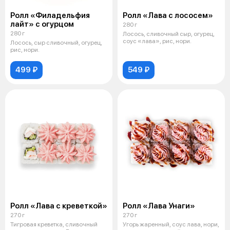
Ролл «Филадельфия
Ролл «Лава с лососем»
лайт» с огурцом
280 г
280 г
Лосось, сливочный сыр, огурец,
соус «лава», рис, нори.
Лосось, сыр сливочный, огурец,
рис, нори.
499 ₽
549 ₽
Ролл «Лава с креветкой»
Ролл «Лава Унаги»
270 г
270 г
Тигровая креветка, сливочный
Угорь жаренный, соус лава, нори,