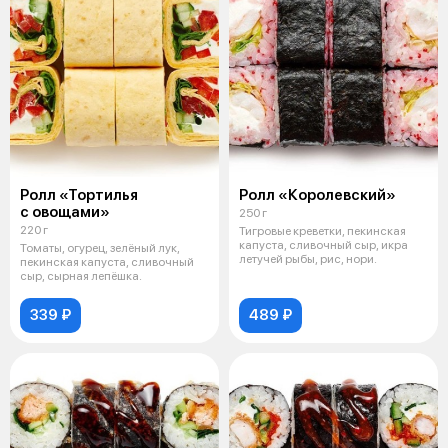
Ролл «Тортилья
Ролл «Королевский»
с овощами»
250 г
220 г
Тигровые креветки, пекинская
капуста, сливочный сыр, икра
Томаты, огурец, зелёный лук,
летучей рыбы, рис, нори.
пекинская капуста, сливочный
сыр, сырная лепёшка.
339 ₽
489 ₽