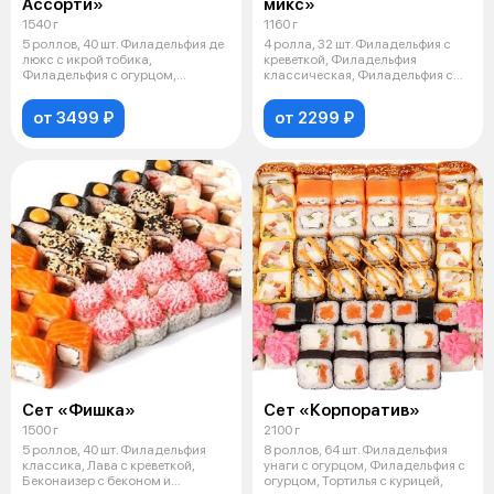
Ассорти»
микс»
1540 г
1160 г
5 роллов, 40 шт. Филадельфия де
4 ролла, 32 шт. Филадельфия с
люкс с икрой тобика,
креветкой, Филадельфия
Филадельфия с огурцом,
классическая, Филадельфия с
Филадельфия с
огурцом
от 3499 ₽
от 2299 ₽
Сет «Фишка»
Сет «Корпоратив»
1500 г
2100 г
5 роллов, 40 шт. Филадельфия
8 роллов, 64 шт. Филадельфия
классика, Лава с креветкой,
унаги с огурцом, Филадельфия с
Беконаизер с беконом и
огурцом, Тортилья с курицей,