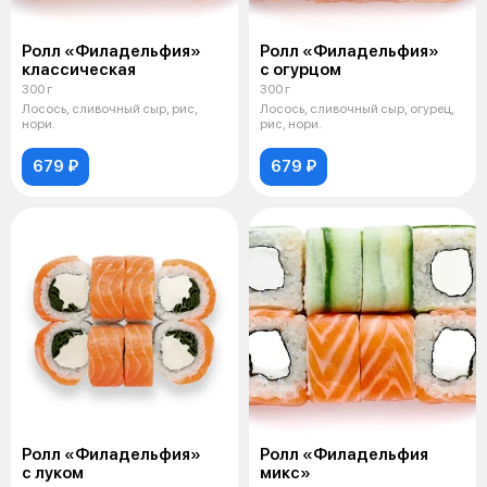
Ролл «Филадельфия»
Ролл «Филадельфия»
классическая
с огурцом
300 г
300 г
Лосось, сливочный сыр, рис,
Лосось, сливочный сыр, огурец,
нори.
рис, нори.
679 ₽
679 ₽
Ролл «Филадельфия»
Ролл «Филадельфия
с луком
микс»