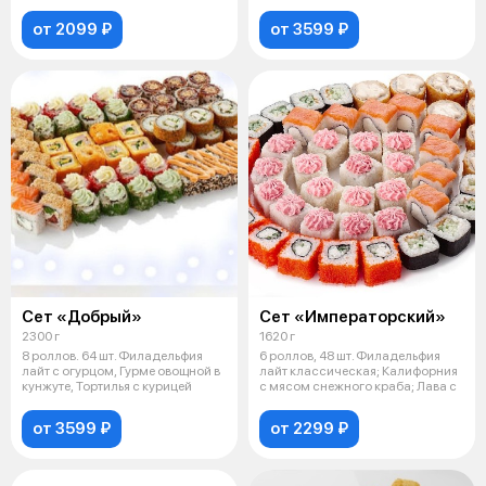
японским
от 2099 ₽
от 3599 ₽
Сет «Добрый»
Сет «Императорский»
2300 г
1620 г
8 роллов. 64 шт. Филадельфия
6 роллов, 48 шт. Филадельфия
лайт с огурцом, Гурме овощной в
лайт классическая; Калифорния
кунжуте, Тортилья с курицей
с мясом снежного краба; Лава с
от 3599 ₽
от 2299 ₽