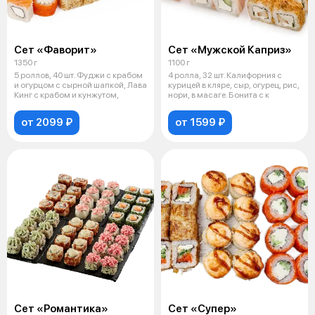
Сет «Фаворит»
Сет «Мужской Каприз»
1350 г
1100 г
5 роллов, 40 шт. Фуджи с крабом
4 ролла, 32 шт. Калифорния с
и огурцом с сырной шапкой, Лава
курицей в кляре, сыр, огурец, рис,
Кинг с крабом и кунжутом,
нори, в масаге. Бонита с к
от 2099 ₽
от 1599 ₽
Сет «Романтика»
Сет «Супер»