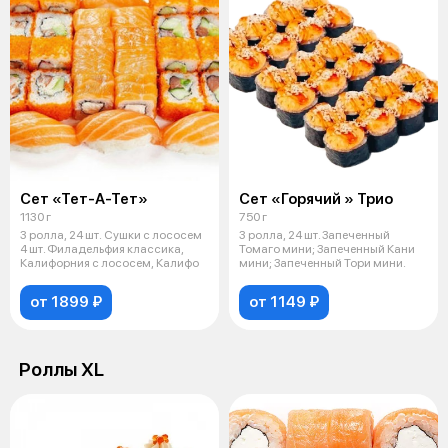
Сет «Тет-А-Тет»
Сет «Горячий » Трио
1130 г
750 г
3 ролла, 24 шт. Сушки с лососем
3 ролла, 24 шт. Запеченный
4 шт. Филадельфия классика,
Томаго мини; Запеченный Кани
Калифорния с лососем, Калифо
мини; Запеченный Тори мини.
от 1899 ₽
от 1149 ₽
Роллы ХL