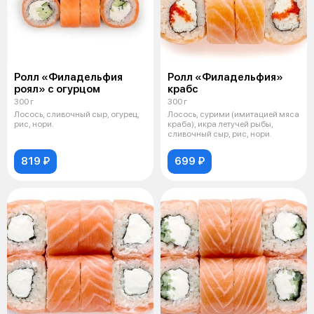
Ролл «Филадельфия
Ролл «Филадельфия»
роял» с огурцом
крабс
300 г
300 г
Лосось, сливочный сыр, огурец,
Лосось, сурими (имитацией мяса
рис, нори.
краба), икра летучей рыбы,
сливочный сыр, рис, нори.
819 ₽
699 ₽