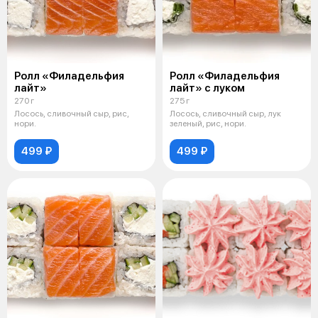
Ролл «Филадельфия
Ролл «Филадельфия
лайт»
лайт» с луком
270 г
275 г
Лосось, сливочный сыр, рис,
Лосось, сливочный сыр, лук
нори.
зеленый, рис, нори.
499 ₽
499 ₽