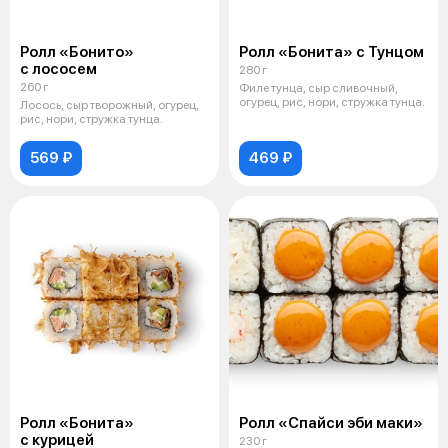
Ролл «Бонито»
Ролл «Бонита» с Тунцом
с лососем
280 г
260 г
Филе тунца, сыр сливочный,
огурец, рис, нори, стружка тунца.
Лосось, сыр творожный, огурец,
рис, нори, стружка тунца.
569 ₽
469 ₽
Ролл «Бонита»
Ролл «Спайси эби маки»
с курицей
230 г