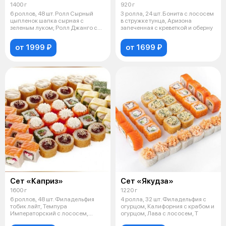
1400 г
920 г
6 роллов, 48 шт. Ролл Сырный
3 ролла, 24 шт. Бонита с лососем
цыпленок шапка сырная с
в стружке тунца, Аризона
зеленым луком; Ролл Джанго с
запеченная с креветкой и оберну
томаго и
от 1999 ₽
от 1699 ₽
Сет «Каприз»
Сет «Якудза»
1600 г
1220 г
6 роллов, 48 шт. Филадельфия
4 ролла, 32 шт. Филадельфия с
тобик лайт, Темпура
огурцом, Калифорния с крабом и
Императорский с лососем,
огурцом, Лава с лососем, Т
Темпура Импера