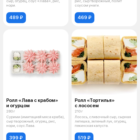
сыр, огурец, соус «Лава», рис,
рис, сыр творожный, полит
нори.
соусом унаги.
489 ₽
469 ₽
Ролл «Лава с крабом»
Ролл «Тортилья»
и огурцом
с лососем
280 г
210 г
Сурими (имитацией мяса краба),
Лосось, сливочный сыр, сырная
сыр творожный, огурец, рис,
лепешка, зеленый лук, огурец,
нори, соус Лава.
пекинская капуста.
399 ₽
519 ₽