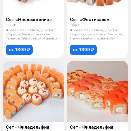
Сет «Наслаждение»
Сет «Фестиваль»
1240 г
1100 г
4 ролла, 32 шт. Филадельфия с
4 ролла, 32 шт. Филадельфия с
огурцом, Тануки с лососем,
огурцом, Беконаизер с беконом,
Темпура Ойши с сырной шапкой
Изуми спайси с креветкой и
и
от 1899 ₽
от 1899 ₽
Сет «Филадельфия
Сет «Филадельфия