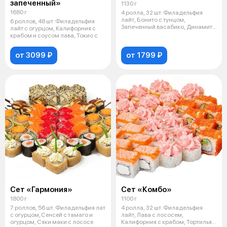
запеченный»
1130 г
1680 г
4 ролла, 32 шт. Филадельфия
лайт, Бонито с тунцом,
6 роллов, 48 шт. Филадельфия
Запеченный васабико, Динамит
лайт с огурцом, Калифорния с
темпура
крабом и соусом лава, Токио с
от 3099 ₽
от 1799 ₽
Сет «Гармония»
Сет «Комбо»
1800 г
1100 г
7 роллов, 56 шт. Филадельфия лат
4 ролла, 32 шт. Филадельфия
с огурцом, Сенсей с тамаго и
лайт, Лава с лососем,
огурцом, Сяки маки с лососе
Калифорния с крабом, Тортилья с