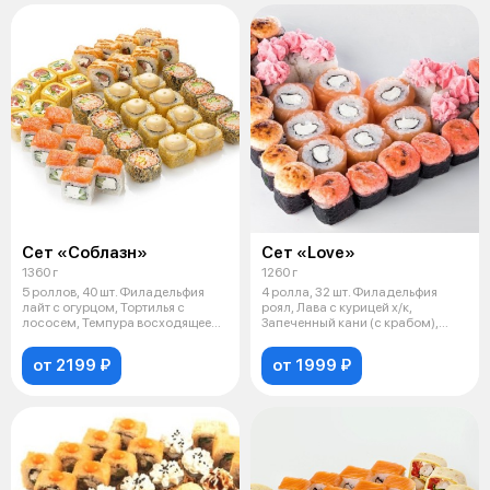
Сет «Соблазн»
Сет «Love»
1360 г
1260 г
5 роллов, 40 шт. Филадельфия
4 ролла, 32 шт. Филадельфия
лайт с огурцом, Тортилья с
роял, Лава с курицей х/к,
лососем, Темпура восходящее
Запеченный кани (с крабом),
солн
Запеч
от 2199 ₽
от 1999 ₽