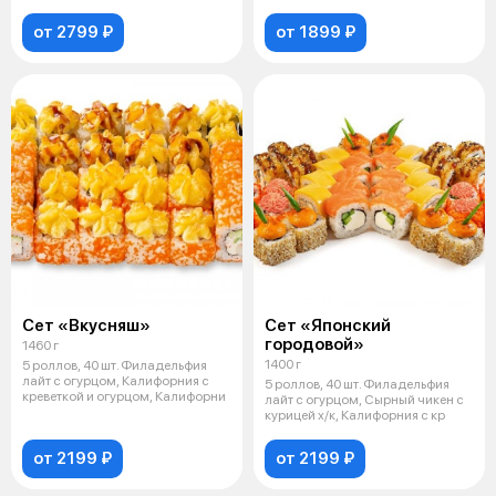
креве
от 2799 ₽
от 1899 ₽
Сет «Вкусняш»
Сет «Японский
городовой»
1460 г
1400 г
5 роллов, 40 шт. Филадельфия
лайт с огурцом, Калифорния с
5 роллов, 40 шт. Филадельфия
креветкой и огурцом, Калифорни
лайт с огурцом, Сырный чикен с
курицей х/к, Калифорния с кр
от 2199 ₽
от 2199 ₽