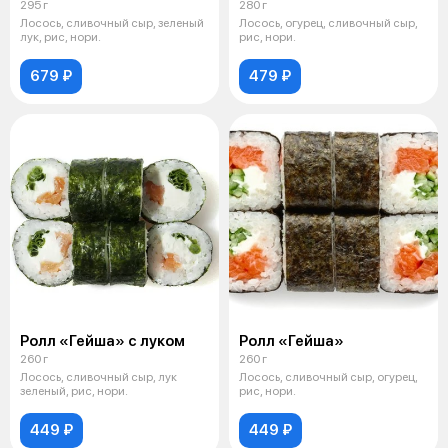
295 г
280 г
Лосось, сливочный сыр, зеленый
Лосось, огурец, сливочный сыр,
лук, рис, нори.
рис, нори.
679 ₽
479 ₽
Ролл «Гейша» с луком
Ролл «Гейша»
260 г
260 г
Лосось, сливочный сыр, лук
Лосось, сливочный сыр, огурец,
зеленый, рис, нори.
рис, нори.
449 ₽
449 ₽