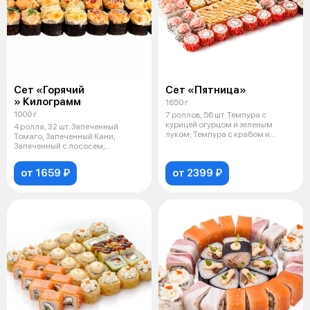
Сет «Горячий
Сет «Пятница»
» Килограмм
1650 г
1000 г
7 роллов, 56 шт. Темпура с
курицей огурцом и зеленым
4 ролла, 32 шт. Запеченный
луком; Темпура с крабом и
Томаго; Запеченный Кани;
огурцом, по
Запеченный с лососем;
Запеченный Тори.
от 1659 ₽
от 2399 ₽