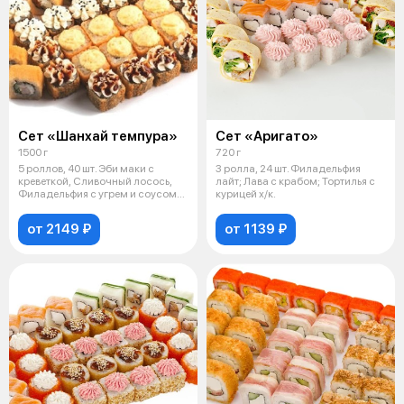
Сет «Шанхай темпура»
Сет «Аригато»
1500 г
720 г
5 роллов, 40 шт. Эби маки с
3 ролла, 24 шт. Филадельфия
креветкой, Сливочный лосось,
лайт; Лава с крабом; Тортилья с
Филадельфия с угрем и соусом
курицей х/к.
ун
от 2149 ₽
от 1139 ₽