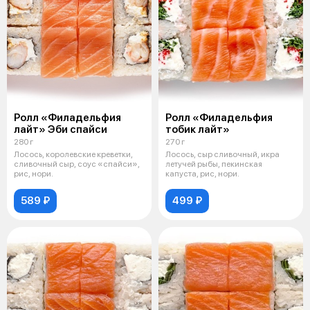
Ролл «Филадельфия
Ролл «Филадельфия
лайт» Эби спайси
тобик лайт»
280 г
270 г
Лосось, королевские креветки,
Лосось, сыр сливочный, икра
сливочный сыр, соус «спайси»,
летучей рыбы, пекинская
рис, нори.
капуста, рис, нори.
589 ₽
499 ₽