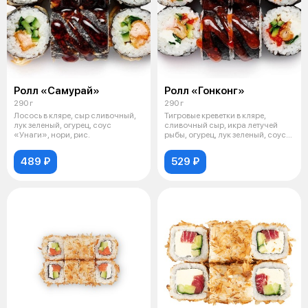
Ролл «Самурай»
Ролл «Гонконг»
290 г
290 г
Лосось в кляре, сыр сливочный,
Тигровые креветки в кляре,
лук зеленый, огурец, соус
сливочный сыр, икра летучей
«Унаги», нори, рис.
рыбы, огурец, лук зеленый, соус
ост
489 ₽
529 ₽