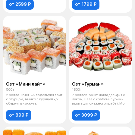
от 2599 ₽
от 1799 ₽
Сет «Мини лайт»
Сет «Гурман»
500 г
1800 г
2 ролла. 16 шт. Филадельфия лайт
7 роллов. 56 шт. Филадельфия с
с огурцом, Амико с курицей х/к
луком, Лава с крабом (сурими
обернут в кунжуте.
имитация снежного краба), Мо
от 899 ₽
от 3099 ₽