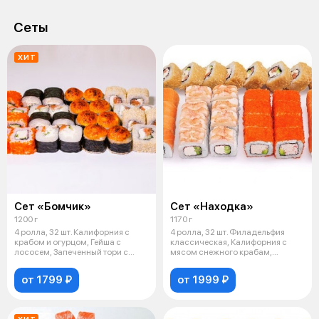
Сеты
ХИТ
Сет «Бомчик»
Сет «Находка»
1200 г
1170 г
4 ролла, 32 шт. Калифорния с
4 ролла, 32 шт. Филадельфия
крабом и огурцом, Гейша с
классическая, Калифорния с
лососем, Запеченный тори с
мясом снежного крабам,
курице
Филадельфи
от 1799 ₽
от 1999 ₽
ХИТ