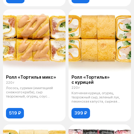
Ролл «Тортилья микс»
Ролл «Тортилья»
с курицей
220 г
220 г
Лосось, сурими (имитацией
снежного краба), сыр
Копченая курица, огурец,
творожный, огурец, соус
творожный сыр, зеленый лук,
«Спайси», сырная ле
пекинская капуста, сырная
лепешка.
519 ₽
399 ₽