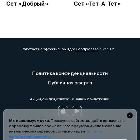
Сет «Добрый»
Сет «Тет-А-Тет»
Работает на эффективном ядре
Foodpicásso
ver. 3.2
Политика конфиденциальности
Публичная оферта
Акции, скидки, кэшбэк − в нашем приложении!
Мы используем куки.
Пользуясь сайтом, вы даёте согласие на
обработку файлов cookie вашего браузера и использование
аналитических сервисов согласно нашей
политике
конфиденциальности
.