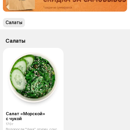
Салаты
Салаты
Салат «Морской»
с чукой
170 г
Водоросли "Чука", огурец, соус