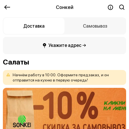
Сонкей
Доставка
Самовывоз
Укажите адрес →
Салаты
Начнём
работу
в
10:00.
Оформите
предзаказ,
и
он
отправится
на
кухню
в
первую
очередь!