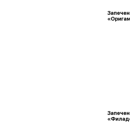
Запечен
«Орига
Запечен
«Филад