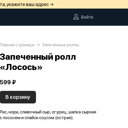
та, укажите ваш адрес →
Войти
Главная страница
Запечённые роллы
Запеченный ролл
«Лосось»
599 ₽
В корзину
Рис, нори, сливочный сыр, огурец, шапка сырная
с лососем и спайси соусом (острая).