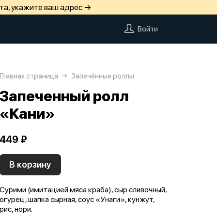
та, укажите ваш адрес →
Войти
Главная страница
Запечённые роллы
Запеченный ролл
«Кани»
449 ₽
В корзину
Сурими (имитацией мяса краба), сыр сливочный,
огурец, шапка сырная, соус «Унаги», кунжут,
рис, нори.