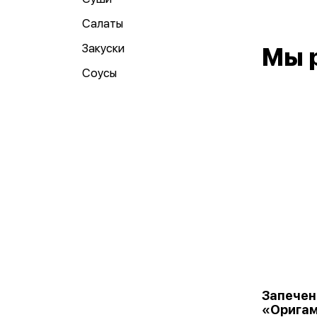
Салаты
Закуски
Мы 
Соусы
Запечен
«Орига