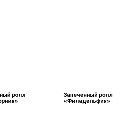
ный ролл
Запеченный ролл
орния»
«Филадельфия»