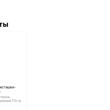
ты
исташка-
 г
сташка-
ионный 110 гр.