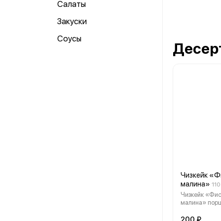
Салаты
Закуски
Соусы
Десер
Чизкейк «Ф
малина»
110
Чизкейк «Фи
малина» порц
200 ₽