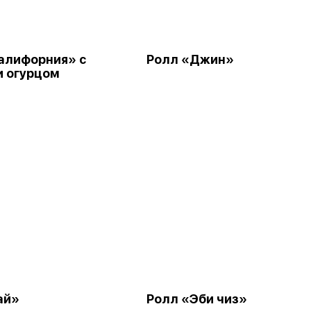
алифорния» с
Ролл «Джин»
и огурцом
ай»
Ролл «Эби чиз»