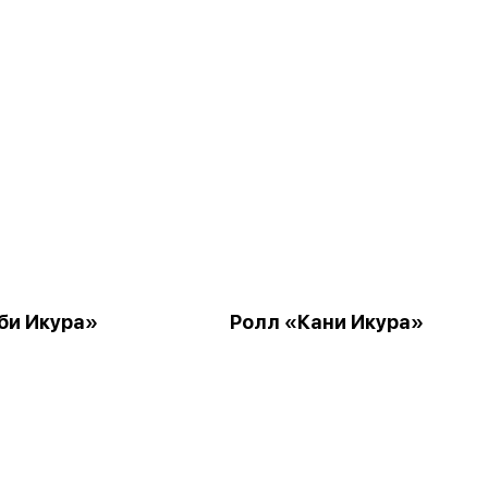
би Икура»
Ролл «Кани Икура»