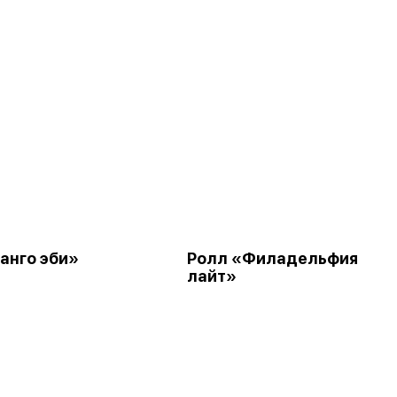
анго эби»
Ролл «Филадельфия
лайт»