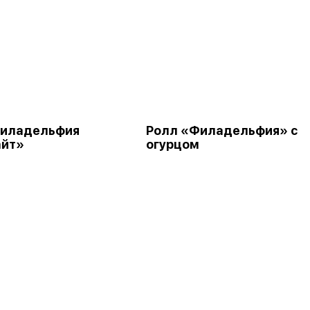
Филадельфия
Ролл «Филадельфия» с
айт»
огурцом