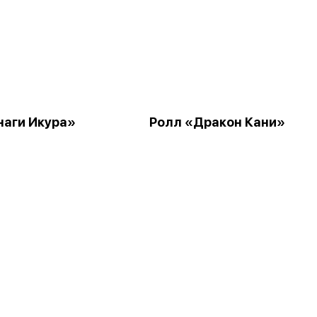
наги Икура»
Ролл «Дракон Кани»