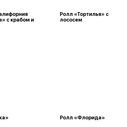
алифорния
Ролл «Тортилья» с
а» с крабом и
лососем
ка»
Ролл «Флорида»