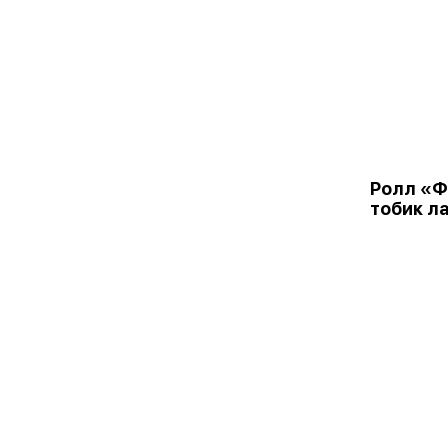
Ролл «
тобик л