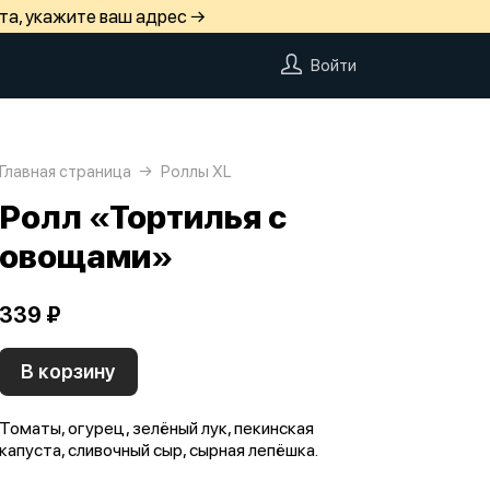
та, укажите ваш адрес →
Войти
Главная страница
Роллы ХL
Ролл «Тортилья с
овощами»
339 ₽
В корзину
Томаты, огурец, зелёный лук, пекинская
капуста, сливочный сыр, сырная лепёшка.